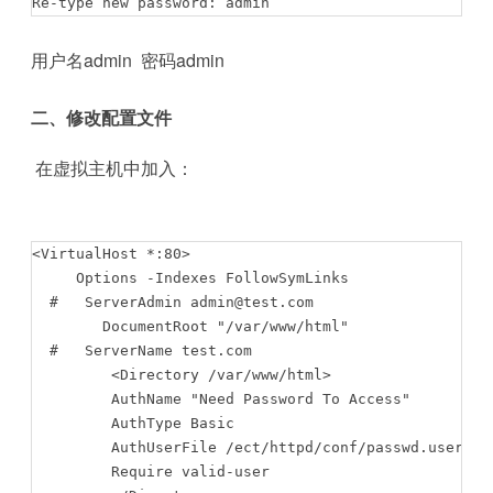
Re-type new password: admin
用户名admin 密码admin
二、修改配置文件
在虚拟主机中加入：
<VirtualHost *:80>

     Options -Indexes FollowSymLinks

  #   ServerAdmin admin@test.com

        DocumentRoot "/var/www/html"

  #   ServerName test.com

         <Directory /var/www/html>

         AuthName "Need Password To Access"

         AuthType Basic

         AuthUserFile /ect/httpd/conf/passwd.users

         Require valid-user
