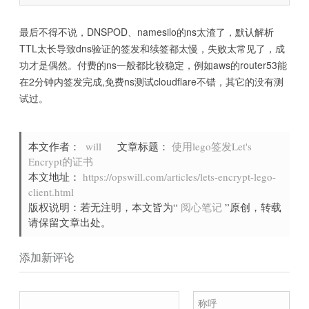
reload)

    cp -f $save_path/certificates/*.crt /usr/local/openre
    cp -f $save_path/certificates/*.key /usr/local/openre
最后不得不说，DNSPOD、namesilo的ns太渣了，默认解析
    rm -rf /usr/local/openresty/nginx/conf/vhosts/keys/*.
TTL太长导致dns验证的签发和续签都太慢，失败太常见了，成
    /usr/local/openresty/bin/openresty -s reload

功才是偶然。付费的ns一般都比较稳定，例如aws的router53能
   ;;

在2分钟内签发完成,免费ns测试cloudflare不错，其它的没有测
试过。
*)

   echo "黙认签发泛域名证书，只写根域名即可"

   echo "证书保存在 $save_path"

   echo "用法: 1. 签发证书 $0 run nixops.me"

本文作者：
will
文章标题：
使用lego签发Let's
   echo "用法: 2. 续签证书 $0 renew "

Encrypt的证书
   echo "用法: 3. 复制证书，reload服务 $0 reload"

本文地址：
https://opswill.com/articles/lets-encrypt-lego-
client.html
;;

版权说明：若无注明，本文皆为“
阅心笔记
”原创，转载
请保留文章出处。
添加新评论
称呼