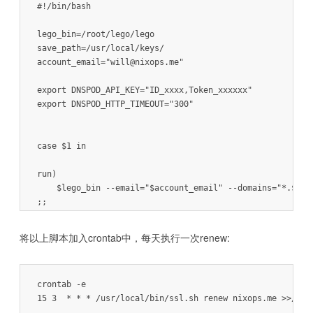
#!/bin/bash

lego_bin=/root/lego/lego

save_path=/usr/local/keys/

account_email="will@nixops.me"

export DNSPOD_API_KEY="ID_xxxx,Token_xxxxxx"

export DNSPOD_HTTP_TIMEOUT="300"

case $1 in

run)

    $lego_bin --email="$account_email" --domains="*.$2" 
;;

renew)

将以上脚本加入crontab中，每天执行一次renew:
    for domain in `$lego_bin  --path=$save_path list -n` 
    $lego_bin --email="$account_email" --domains="*.$dom
done

crontab -e

;;
