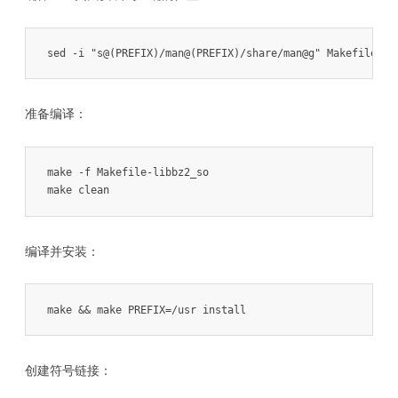
sed -i "s@(PREFIX)/man@(PREFIX)/share/man@g" Makefile
准备编译：
make -f Makefile-libbz2_so

make clean
编译并安装：
make && make PREFIX=/usr install
创建符号链接：