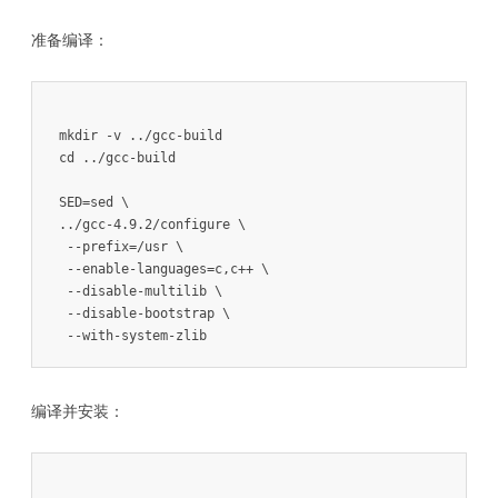
准备编译：
mkdir -v ../gcc-build

cd ../gcc-build

SED=sed \

../gcc-4.9.2/configure \

 --prefix=/usr \

 --enable-languages=c,c++ \

 --disable-multilib \

 --disable-bootstrap \

 --with-system-zlib
编译并安装：