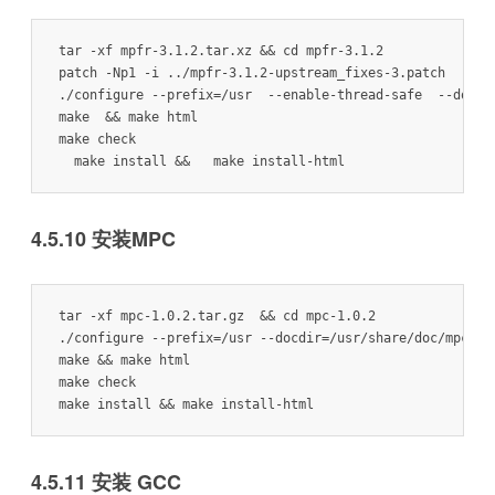
tar -xf mpfr-3.1.2.tar.xz && cd mpfr-3.1.2

patch -Np1 -i ../mpfr-3.1.2-upstream_fixes-3.patch

./configure --prefix=/usr  --enable-thread-safe  --docdir
make  && make html

make check

  make install &&   make install-html
4.5.10 安装MPC
tar -xf mpc-1.0.2.tar.gz  && cd mpc-1.0.2

./configure --prefix=/usr --docdir=/usr/share/doc/mpc-1.0
make && make html

make check

make install && make install-html
4.5.11 安装 GCC