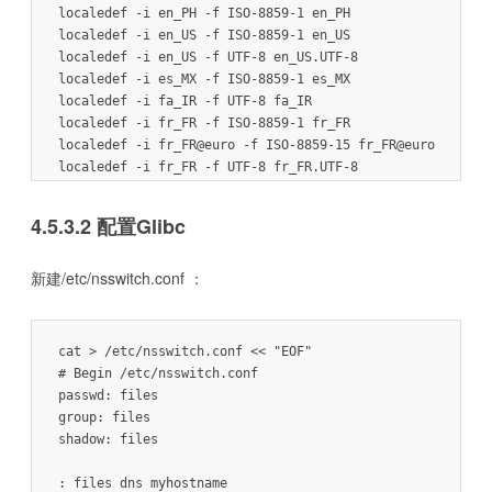
localedef -i en_PH -f ISO-8859-1 en_PH

localedef -i en_US -f ISO-8859-1 en_US

localedef -i en_US -f UTF-8 en_US.UTF-8

localedef -i es_MX -f ISO-8859-1 es_MX

localedef -i fa_IR -f UTF-8 fa_IR

localedef -i fr_FR -f ISO-8859-1 fr_FR

localedef -i fr_FR@euro -f ISO-8859-15 fr_FR@euro

localedef -i fr_FR -f UTF-8 fr_FR.UTF-8

localedef -i it_IT -f ISO-8859-1 it_IT

localedef -i it_IT -f UTF-8 it_IT.UTF-8

4.5.3.2 配置Glibc
localedef -i ja_JP -f EUC-JP ja_JP

localedef -i ru_RU -f KOI8-R ru_RU.KOI8-R

新建/etc/nsswitch.conf ：
localedef -i ru_RU -f UTF-8 ru_RU.UTF-8

localedef -i tr_TR -f UTF-8 tr_TR.UTF-8

cat > /etc/nsswitch.conf << "EOF"

# Begin /etc/nsswitch.conf

passwd: files

group: files

shadow: files

: files dns myhostname
