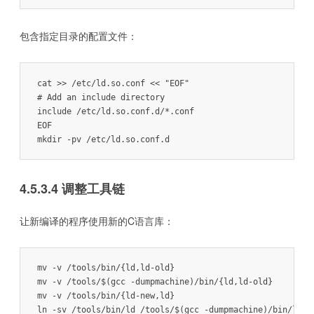
包含指定目录的配置文件：
cat >> /etc/ld.so.conf << "EOF"

# Add an include directory

include /etc/ld.so.conf.d/*.conf

EOF

mkdir -pv /etc/ld.so.conf.d
4.5.3.4 调整工具链
让新编译的程序使用新的C语言库：
mv -v /tools/bin/{ld,ld-old}

mv -v /tools/$(gcc -dumpmachine)/bin/{ld,ld-old}

mv -v /tools/bin/{ld-new,ld}

ln -sv /tools/bin/ld /tools/$(gcc -dumpmachine)/bin/ld