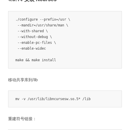
./configure --prefix=/usr \

 --mandir=/usr/share/man \

 --with-shared \

 --without-debug \

 --enable-pc-files \

 --enable-widec

make && make install
移动共享库到/lib
mv -v /usr/lib/libncursesw.so.5* /lib
重建符号链接：