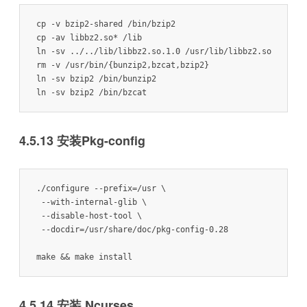
cp -v bzip2-shared /bin/bzip2

cp -av libbz2.so* /lib

ln -sv ../../lib/libbz2.so.1.0 /usr/lib/libbz2.so

rm -v /usr/bin/{bunzip2,bzcat,bzip2}

ln -sv bzip2 /bin/bunzip2

4.5.13 安装Pkg-config
./configure --prefix=/usr \

 --with-internal-glib \

 --disable-host-tool \

 --docdir=/usr/share/doc/pkg-config-0.28

make && make install
4.5.14 安装 Ncurses