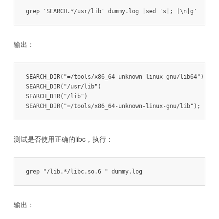
grep 'SEARCH.*/usr/lib' dummy.log |sed 's|; |\n|g'
输出：
SEARCH_DIR("=/tools/x86_64-unknown-linux-gnu/lib64")

SEARCH_DIR("/usr/lib")

SEARCH_DIR("/lib")

SEARCH_DIR("=/tools/x86_64-unknown-linux-gnu/lib");
测试是否使用正确的libc，执行：
grep "/lib.*/libc.so.6 " dummy.log
输出：