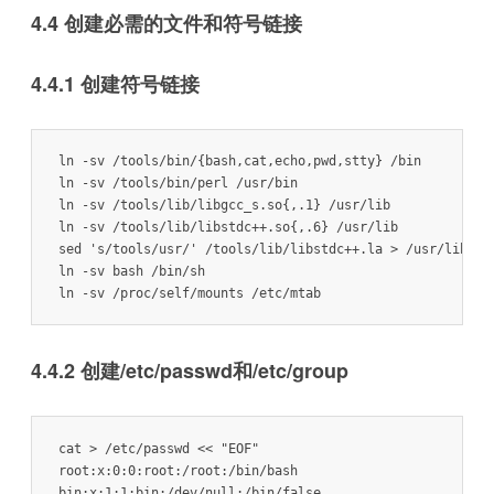
ln -sv /run/lock /var/lock

4.4 创建必需的文件和符号链接
mkdir -pv /var/{opt,cache,lib/{color,misc,locate},local}
4.4.1 创建符号链接
ln -sv /tools/bin/{bash,cat,echo,pwd,stty} /bin

ln -sv /tools/bin/perl /usr/bin

ln -sv /tools/lib/libgcc_s.so{,.1} /usr/lib

ln -sv /tools/lib/libstdc++.so{,.6} /usr/lib

sed 's/tools/usr/' /tools/lib/libstdc++.la > /usr/lib/lib
ln -sv bash /bin/sh

4.4.2 创建/etc/passwd和/etc/group
cat > /etc/passwd << "EOF"

root:x:0:0:root:/root:/bin/bash

bin:x:1:1:bin:/dev/null:/bin/false
