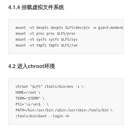
4.1.4 挂载虚拟文件系统
mount -vt devpts devpts $LFS/dev/pts -o gid=5,mode=620

mount -vt proc proc $LFS/proc

mount -vt sysfs sysfs $LFS/sys

mount -vt tmpfs tmpfs $LFS/run
4.2 进入chroot环境
chroot "$LFS" /tools/bin/env -i \

HOME=/root \

TERM="$TERM" \

PS1='\u:\w\$ ' \

PATH=/bin:/usr/bin:/sbin:/usr/sbin:/tools/bin \

/tools/bin/bash --login +h