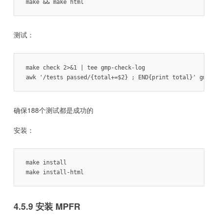
make && make html
测试：
make check 2>&1 | tee gmp-check-log

awk '/tests passed/{total+=$2} ; END{print total}' gmp-c
确保188个测试都是成功的
安装：
make install

make install-html
4.5.9 安装 MPFR