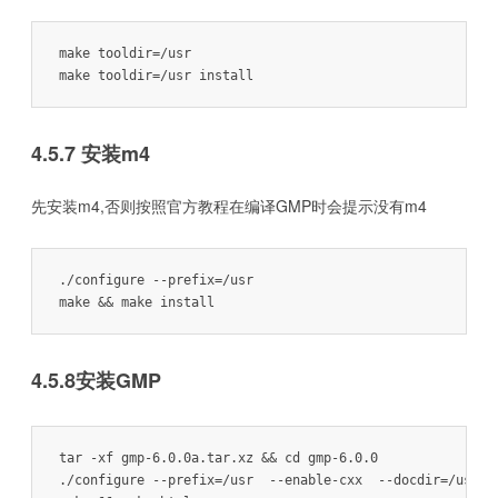
make tooldir=/usr

make tooldir=/usr install
4.5.7 安装m4
先安装m4,否则按照官方教程在编译GMP时会提示没有m4
./configure --prefix=/usr

4.5.8安装GMP
tar -xf gmp-6.0.0a.tar.xz && cd gmp-6.0.0

./configure --prefix=/usr  --enable-cxx  --docdir=/usr/sh