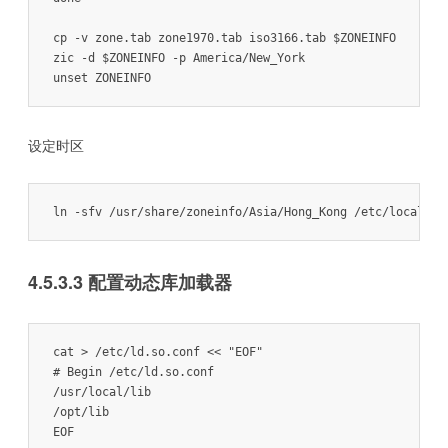
cp -v zone.tab zone1970.tab iso3166.tab $ZONEINFO

zic -d $ZONEINFO -p America/New_York

unset ZONEINFO
设定时区
4.5.3.3 配置动态库加载器
cat > /etc/ld.so.conf << "EOF"

# Begin /etc/ld.so.conf

/usr/local/lib

/opt/lib

EOF