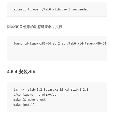
attempt to open /lib64/libc.so.6 succeeded
测试GCC 使用的动态链接器，执行：
found ld-linux-x86-64.so.2 at /lib64/ld-linux-x86-64.so.2
4.5.4 安装zlib
tar -xf zlib-1.2.8.tar.xz && cd zlib-1.2.8

./configure --prefix=/usr

make && make check

make install