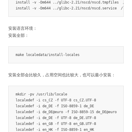
install -v -Dm644 ../glibc-2.21/nscd/nscd.tmpfiles  /usr/
install -v -Dm644 ../glibc-2.21/nscd/nscd.service  /lib/
安装语言环境：
安装全部：
make localedata/install-locales
安装全部会比较久，占用空间也比较大，也可以最小安装：
mkdir -pv /usr/lib/locale

localedef -i cs_CZ -f UTF-8 cs_CZ.UTF-8

localedef -i de_DE -f ISO-8859-1 de_DE

localedef -i de_DE@euro -f ISO-8859-15 de_DE@euro

localedef -i de_DE -f UTF-8 de_DE.UTF-8

localedef -i en_GB -f UTF-8 en_GB.UTF-8

localedef -i en_HK -f ISO-8859-1 en_HK
