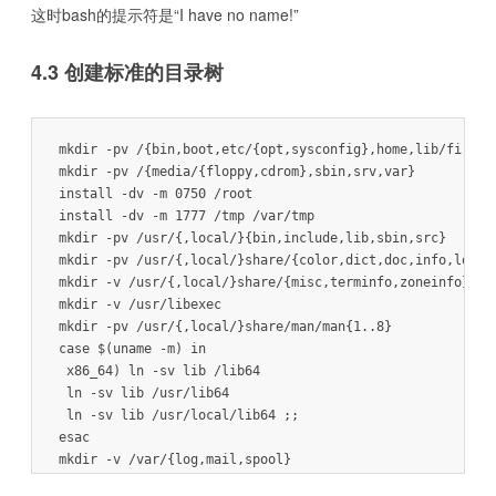
这时bash的提示符是“I have no name!”
4.3 创建标准的目录树
mkdir -pv /{bin,boot,etc/{opt,sysconfig},home,lib/firmwar
mkdir -pv /{media/{floppy,cdrom},sbin,srv,var}

install -dv -m 0750 /root

install -dv -m 1777 /tmp /var/tmp

mkdir -pv /usr/{,local/}{bin,include,lib,sbin,src}

mkdir -pv /usr/{,local/}share/{color,dict,doc,info,locale
mkdir -v /usr/{,local/}share/{misc,terminfo,zoneinfo}

mkdir -v /usr/libexec

mkdir -pv /usr/{,local/}share/man/man{1..8}

case $(uname -m) in

 x86_64) ln -sv lib /lib64

 ln -sv lib /usr/lib64

 ln -sv lib /usr/local/lib64 ;;

esac

mkdir -v /var/{log,mail,spool}

ln -sv /run /var/run
