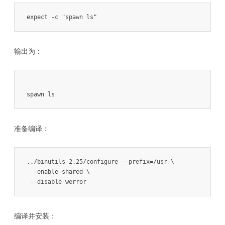
expect -c "spawn ls"
输出为：
spawn ls
准备编译：
../binutils-2.25/configure --prefix=/usr \

 --enable-shared \

 --disable-werror
编译并安装：