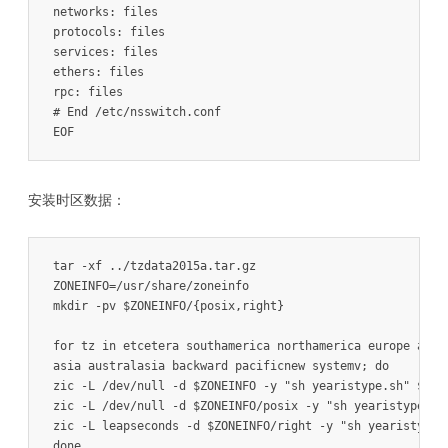
networks: files

protocols: files

services: files

ethers: files

rpc: files

# End /etc/nsswitch.conf

EOF
安装时区数据：
tar -xf ../tzdata2015a.tar.gz

ZONEINFO=/usr/share/zoneinfo

mkdir -pv $ZONEINFO/{posix,right}

for tz in etcetera southamerica northamerica europe afric
asia australasia backward pacificnew systemv; do

zic -L /dev/null -d $ZONEINFO -y "sh yearistype.sh" ${tz}
zic -L /dev/null -d $ZONEINFO/posix -y "sh yearistype.sh"
zic -L leapseconds -d $ZONEINFO/right -y "sh yearistype.s
done
