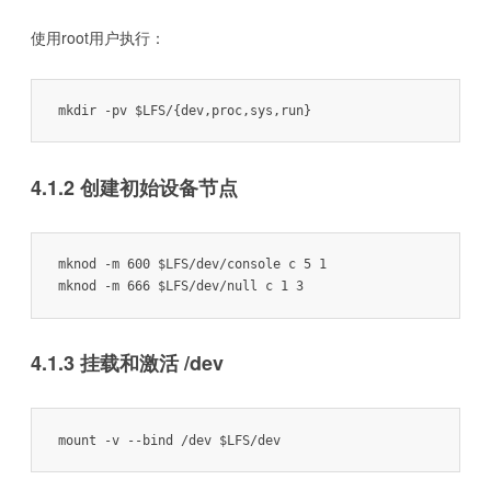
使用root用户执行：
mkdir -pv $LFS/{dev,proc,sys,run}
4.1.2 创建初始设备节点
mknod -m 600 $LFS/dev/console c 5 1

mknod -m 666 $LFS/dev/null c 1 3
4.1.3 挂载和激活 /dev
mount -v --bind /dev $LFS/dev