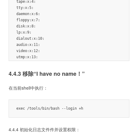
tape:x:4:

tty:x:5:

daemon:x:6:

floppy:x:7:

disk:x:8:

lp:x:9:

dialout:x:10:

audio:x:11:

video:x:12:

utmp:x:13:

usb:x:14:

cdrom:x:15:

4.4.3 移除“I have no name！”
adm:x:16:

messagebus:x:18:

在当前shell中执行：
systemd-journal:x:23:

input:x:24:

mail:x:34:

systemd-bus-proxy:x:72:

exec /tools/bin/bash --login +h
systemd-journal-gateway:x:73:

systemd-journal-remote:x:74:

systemd-journal-upload:x:75:

4.4.4 初始化日志文件件并设置权限：
systemd-network:x:76:

systemd-resolve:x:77:
