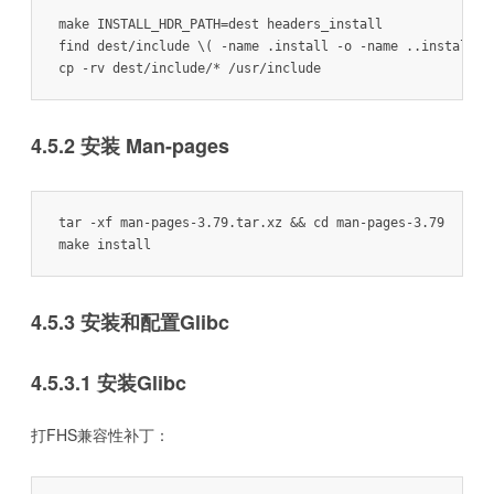
make INSTALL_HDR_PATH=dest headers_install

find dest/include \( -name .install -o -name ..install.cm
cp -rv dest/include/* /usr/include
4.5.2 安装 Man-pages
tar -xf man-pages-3.79.tar.xz && cd man-pages-3.79

make install
4.5.3 安装和配置Glibc
4.5.3.1 安装Glibc
打FHS兼容性补丁：