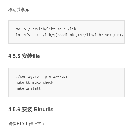
移动共享库：
mv -v /usr/lib/libz.so.* /lib

4.5.5 安装file
./configure --prefix=/usr

make && make check

4.5.6 安装 Binutils
确保PTY工作正常：