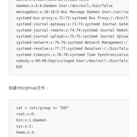
daemon:x:6:6:Daemon User:/dev/null:/bin/false

messagebus:x:18:18:D-Bus Message Daemon User:/var/run/dbu
systemd-bus-proxy:x:72:72:systemd Bus Proxy:/:/bin/false

systemd-journal-gateway:x:73:73:systemd Journal Gateway:/
systemd-journal-remote:x:74:74:systemd Journal Remote:/:/
systemd-journal-upload:x:75:75:systemd Journal Upload:/:/
systemd-network:x:76:76:systemd Network Management:/:/bin
systemd-resolve:x:77:77:systemd Resolver:/:/bin/false

systemd-timesync:x:78:78:systemd Time Synchronization:/:/
nobody:x:99:99:Unprivileged User:/dev/null:/bin/false

EOF
创建/etc/group文件：
cat > /etc/group << "EOF"

root:x:0:

bin:x:1:daemon

sys:x:2:

kmem:x:3:
