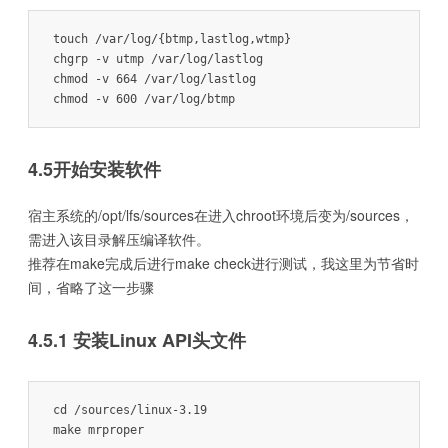
systemd-timesync:x:78:

nogroup:x:99:

touch /var/log/{btmp,lastlog,wtmp}

users:x:999:

chgrp -v utmp /var/log/lastlog

EOF
chmod -v 664 /var/log/lastlog

chmod -v 600 /var/log/btmp
4.5开始安装软件
宿主系统的/opt/lfs/sources在进入chroot环境后变为/sources，
需进入该目录解压编译软件。
推荐在make完成后进行make check进行测试，我这里为节省时
间，省略了这一步骤
4.5.1 安装Linux API头文件
cd /sources/linux-3.19

make mrproper
