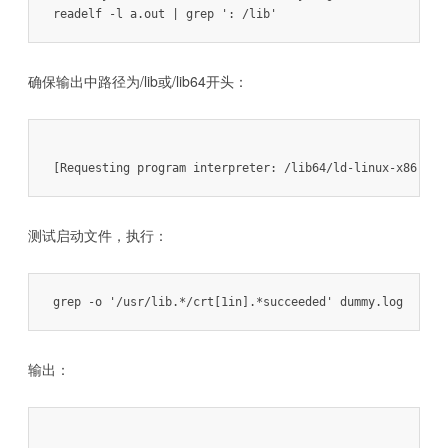
readelf -l a.out | grep ': /lib'
确保输出中路径为/lib或/lib64开头：
[Requesting program interpreter: /lib64/ld-linux-x86-64.
测试启动文件，执行：
grep -o '/usr/lib.*/crt[1in].*succeeded' dummy.log
输出：