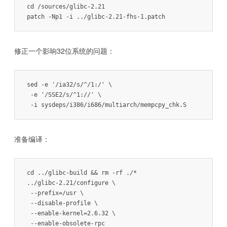
cd /sources/glibc-2.21

patch -Np1 -i ../glibc-2.21-fhs-1.patch
修正一个影响32位系统的问题：
sed -e '/ia32/s/^/1:/' \

 -e '/SSE2/s/^1://' \

 -i sysdeps/i386/i686/multiarch/mempcpy_chk.S
准备编译：
cd ../glibc-build && rm -rf ./*

../glibc-2.21/configure \

 --prefix=/usr \

 --disable-profile \

 --enable-kernel=2.6.32 \

 --enable-obsolete-rpc