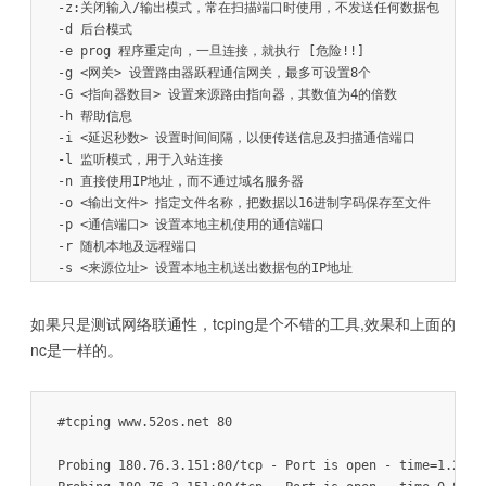
-z:关闭输入/输出模式，常在扫描端口时使用，不发送任何数据包

-d 后台模式

-e prog 程序重定向，一旦连接，就执行 [危险!!]

-g <网关> 设置路由器跃程通信网关，最多可设置8个

-G <指向器数目> 设置来源路由指向器，其数值为4的倍数

-h 帮助信息

-i <延迟秒数> 设置时间间隔，以便传送信息及扫描通信端口

-l 监听模式，用于入站连接

-n 直接使用IP地址，而不通过域名服务器

-o <输出文件> 指定文件名称，把数据以16进制字码保存至文件

-p <通信端口> 设置本地主机使用的通信端口

-r 随机本地及远程端口

-s <来源位址> 设置本地主机送出数据包的IP地址

-t 使用TELNET交互方式

-u UDP模式

如果只是测试网络联通性，tcping是个不错的工具,效果和上面的
nc是一样的。
#tcping www.52os.net 80

Probing 180.76.3.151:80/tcp - Port is open - time=1.287ms