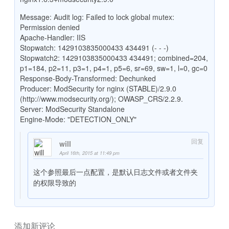
Message: Audit log: Failed to lock global mutex:
Permission denied
Apache-Handler: IIS
Stopwatch: 1429103835000433 434491 (- - -)
Stopwatch2: 1429103835000433 434491; combined=204,
p1=184, p2=11, p3=1, p4=1, p5=6, sr=69, sw=1, l=0, gc=0
Response-Body-Transformed: Dechunked
Producer: ModSecurity for nginx (STABLE)/2.9.0
(http://www.modsecurity.org/); OWASP_CRS/2.2.9.
Server: ModSecurity Standalone
Engine-Mode: "DETECTION_ONLY"
回复
will
April 16th, 2015 at 11:49 pm
这个参照最后一点配置，是默认日志文件或者文件夹
的权限导致的
添加新评论