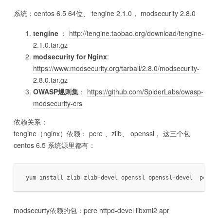
系统：centos 6.5 64位、 tengine 2.1.0， modsecurity 2.8.0
tengine
：
http://tengine.taobao.org/download/tengine-
2.1.0.tar.gz
modsecurity for Nginx
:
https://www.modsecurity.org/tarball/2.8.0/modsecurity-
2.8.0.tar.gz
OWASP规则集
：
https://github.com/SpiderLabs/owasp-
modsecurity-crs
依赖关系：
tengine（nginx）依赖： pcre 、zlib、 openssl， 这三个包
centos 6.5 系统源里都有：
modsecurty依赖的包：pcre httpd-devel libxml2 apr