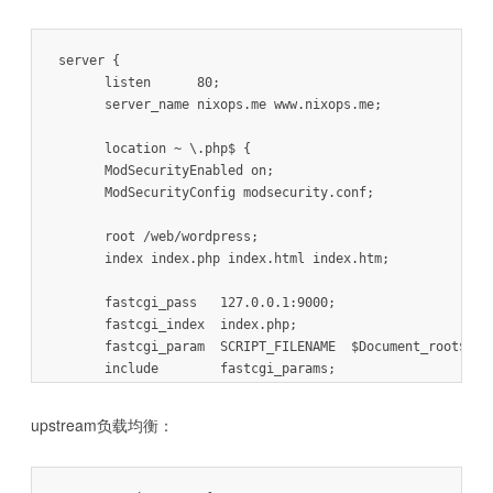
server {

      listen      80;

      server_name nixops.me www.nixops.me;

      location ~ \.php$ {

      ModSecurityEnabled on;  

      ModSecurityConfig modsecurity.conf;

      root /web/wordpress;

      index index.php index.html index.htm;

      fastcgi_pass   127.0.0.1:9000;

      fastcgi_index  index.php;

      fastcgi_param  SCRIPT_FILENAME  $Document_root$fast
      include        fastcgi_params;

      }

  }
upstream负载均衡：