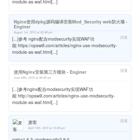
module-as-waf.html[...]
Nginx使用dpkg源码编译安装Mod_Security web防火墙 -
Enginer
August 1st, 2015 at 02:49 pm
回复
[...]参考 nginx配合modsecurity实现WAF功
能 https://opswill.com/articles/nginx-use-modsecurity-
module-as-waf.html[...]
回复
使用Nginx安装第三方模块 - Enginer
June 29th, 2015 at 08:49 am
[...]参考nginx配合modsecurity实现WAF功
能 http://opswill.com/articles/nginx-use-modsecurity-
module-as-waf.html[...]
回复
麦客
April 15th, 2015 at 10:28 pm
nginx1.6.3+modsecurity2.9.0