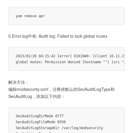
5.Error.log中有: Audit log: Failed to lock global mutex
2015/01/26 04:15:42 [error] 61610#0: [client 10.11.15.16
解决方法：
编辑modsecurity.conf，注释掉默认的SecAuditLogType和
SecAuditLog，添加以下内容：
SecAuditLogDirMode 0777

SecAuditLogFileMode 0550

SecAuditLogStorageDir /var/log/modsecurity
