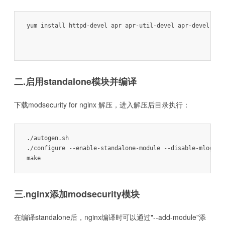
yum install httpd-devel apr apr-util-devel apr-devel  pcr
二.启用standalone模块并编译
下载modsecurity for nginx 解压，进入解压后目录执行：
./autogen.sh

./configure --enable-standalone-module --disable-mlogc

三.nginx添加modsecurity模块
在编译standalone后，nginx编译时可以通过"--add-module"添