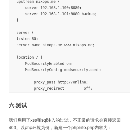
upstream nixops.me {

    server 192.168.1.100:8080;

    server 192.168.1.101:8080 backup;

}

server {

listen 80;

server_name nixops.me www.nixops.me;

location / {

    ModSecurityEnabled on;  

    ModSecurityConfig modsecurity.conf;  

        proxy_pass http://online;

        proxy_redirect         off;

        proxy_set_header Host $host;

        proxy_set_header X-Real-IP $remote_addr;

六.测试
        proxy_set_header  X-Forwarded-For $proxy_add_x_fo
    }

我们启用了xss和sql注入的过滤，不正常的请求会直接返回
403。以php环境为例，新建一个phpinfo.php内容为：