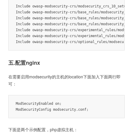
Include owasp-modsecurity-crs/modsecurity_crs_10_setup.co
Include owasp-modsecurity-crs/base_rules/modsecurity_crs_
Include owasp-modsecurity-crs/base_rules/modsecurity_crs_
Include owasp-modsecurity-crs/base_rules/modsecurity_crs_
Include owasp-modsecurity-crs/experimental_rules/modsecur
Include owasp-modsecurity-crs/experimental_rules/modsecur
五.配置nginx
在需要启用modsecurity的主机的location下面加入下面两行即
可：
ModSecurityEnabled on;  

下面是两个示例配置，php虚拟主机：