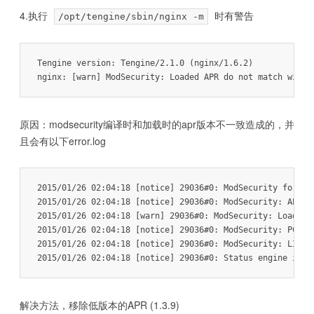
4.执行
时有警告
/opt/tengine/sbin/nginx -m
Tengine version: Tengine/2.1.0 (nginx/1.6.2)

原因：modsecurity编译时和加载时的apr版本不一致造成的，并
且会有以下error.log
2015/01/26 02:04:18 [notice] 29036#0: ModSecurity for ngi
2015/01/26 02:04:18 [notice] 29036#0: ModSecurity: APR c
2015/01/26 02:04:18 [warn] 29036#0: ModSecurity: Loaded A
2015/01/26 02:04:18 [notice] 29036#0: ModSecurity: PCRE 
2015/01/26 02:04:18 [notice] 29036#0: ModSecurity: LIBXML
解决方法，移除低版本的APR (1.3.9)